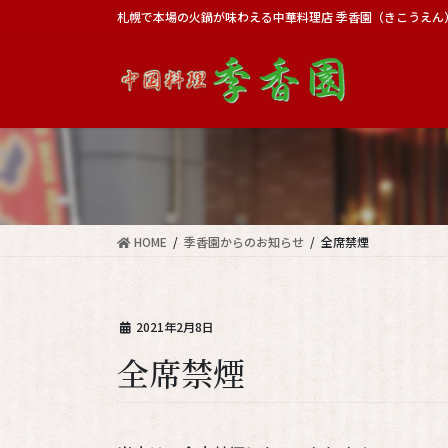
コ
ナ
札幌で本場の火鍋が味わえる中華料理店 季香園（きこうえん
ン
ビ
テ
ゲ
ン
ー
ツ
シ
に
ョ
移
ン
動
に
移
動
HOME
季香園からのお知らせ
全席禁煙
2021年2月8日
全席禁煙