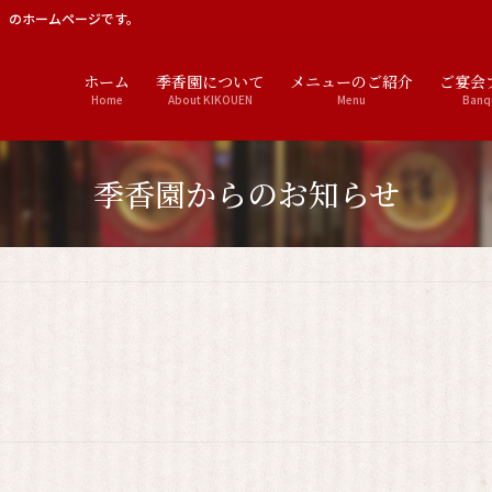
）のホームページです。
ホーム
季香園について
メニューのご紹介
ご宴会
Home
About KIKOUEN
Menu
Banq
季香園からのお知らせ